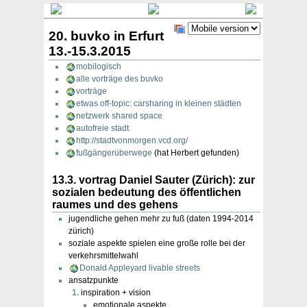
20. buvko in Erfurt
13.-15.3.2015
mobilogisch
alle vorträge des buvko
vorträge
etwas off-topic: carsharing in kleinen städten
netzwerk shared space
autofreie stadt
http://stadtvonmorgen.vcd.org/
fußgängerüberwege
(hat Herbert gefunden)
13.3. vortrag Daniel Sauter (Zürich): zur
sozialen bedeutung des öffentlichen
raumes und des gehens
jugendliche gehen mehr zu fuß (daten 1994-2014
zürich)
soziale aspekte spielen eine große rolle bei der
verkehrsmittelwahl
Donald Appleyard livable streets
ansatzpunkte
inspiration + vision
emotionale aspekte