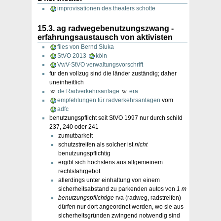
improvisationen des theaters schotte
15.3. ag radwegebenutzungszwang -
erfahrungsaustausch von aktivisten
files von Bernd Sluka
StVO 2013
köln
VwV-StVO verwaltungsvorschrift
für den vollzug sind die länder zuständig; daher
uneinheitlich
de:Radverkehrsanlage
era
empfehlungen für radverkehrsanlagen
vom
adfc
benutzungspflicht seit StVO 1997 nur durch schild
237, 240 oder 241
zumutbarkeit
schutzstreifen als solcher ist
nicht
benutzungspflichtig
ergibt sich höchstens aus allgemeinem
rechtsfahrgebot
allerdings unter einhaltung von einem
sicherheitsabstand zu parkenden autos von
1 m
benutzungspflichtige
rva (radweg, radstreifen)
dürfen nur dort angeordnet werden, wo sie aus
sicherheitsgründen zwingend notwendig sind