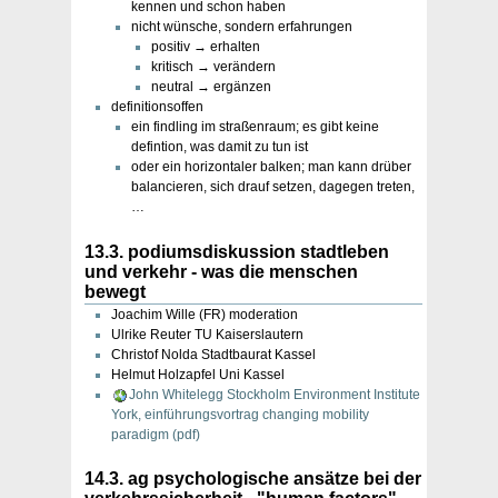
kennen und schon haben
nicht wünsche, sondern erfahrungen
positiv → erhalten
kritisch → verändern
neutral → ergänzen
definitionsoffen
ein findling im straßenraum; es gibt keine
defintion, was damit zu tun ist
oder ein horizontaler balken; man kann drüber
balancieren, sich drauf setzen, dagegen treten,
…
13.3. podiumsdiskussion stadtleben
und verkehr - was die menschen
bewegt
Joachim Wille (FR) moderation
Ulrike Reuter TU Kaiserslautern
Christof Nolda Stadtbaurat Kassel
Helmut Holzapfel Uni Kassel
John Whitelegg Stockholm Environment Institute
York, einführungsvortrag changing mobility
paradigm (pdf)
14.3. ag psychologische ansätze bei der