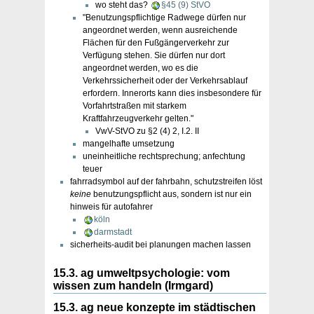
wo steht das?
§45 (9) StVO
"Benutzungspflichtige Radwege dürfen nur
angeordnet werden, wenn ausreichende
Flächen für den Fußgängerverkehr zur
Verfügung stehen. Sie dürfen nur dort
angeordnet werden, wo es die
Verkehrssicherheit oder der Verkehrsablauf
erfordern. Innerorts kann dies insbesondere für
Vorfahrtstraßen mit starkem
Kraftfahrzeugverkehr gelten."
VwV-StVO zu §2 (4) 2, I.2. II
mangelhafte umsetzung
uneinheitliche rechtsprechung; anfechtung
teuer
fahrradsymbol auf der fahrbahn, schutzstreifen löst
keine
benutzungspflicht aus, sondern ist nur ein
hinweis für autofahrer
köln
darmstadt
sicherheits-audit bei planungen machen lassen
15.3. ag umweltpsychologie: vom
wissen zum handeln (Irmgard)
15.3. ag neue konzepte im städtischen