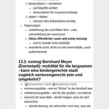
bewusstsein + verstehen
auf begriffe achten
bewusstsein für zusammenhänge
daten + fakten
messen des fußverkehrs wichtig
folgerungen
umkehrung der prioritäten fern - nah;
umverteilung der resourcen
fokus öffentlicher raum und seine nutzung
erst in zweiter linie mobilität
erweiterte sicht: nicht nur die innenstädte, auch
außenbezirke
13.3. vortrag Bernhard Meyer
(Darmstadt): mobilität für die langsamen
- kann eine kindergerechte stadt
zugleich seniorengerecht sein und
umgekehrt?
bespielbare stadt
besitzbare stadt
erinnerungsfalle - wie es "früher" in der kindheit war
verkleinerungsfalle - wie für die großen, nur kleiner
wünsch-dir-was-falle - kinder fragen, was sie sich
wünschen
überforderung: sie wünschen sich das, was sie