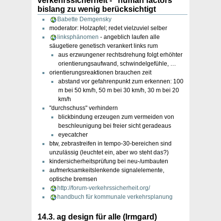
verkehrssicherheit - "human factors"
bislang zu wenig berücksichtigt
Babette Demgensky
moderator: Holzapfel; redet vielzuviel selber
linksphänomen
- angeblich laufen alle
säugetiere genetisch verankert links rum
aus erzwungener rechtsdrehung folgt erhöhter
orientierungsaufwand, schwindelgefühle, …
orientierungsreaktionen brauchen zeit
abstand vor gefahrenpunkt zum erkennen: 100
m bei 50 km/h, 50 m bei 30 km/h, 30 m bei 20
km/h
"durchschuss" verhindern
blickbindung erzeugen zum vermeiden von
beschleunigung bei freier sicht geradeaus
eyecatcher
btw, zebrastreifen in tempo-30-bereichen sind
unzulässig (leuchtet ein, aber wo steht das?)
kindersicherheitsprüfung bei neu-/umbauten
aufmerksamkeitslenkende signalelemente,
optische bremsen
http://forum-verkehrssicherheit.org/
handbuch für kommunale verkehrsplanung
14.3. ag design für alle (Irmgard)